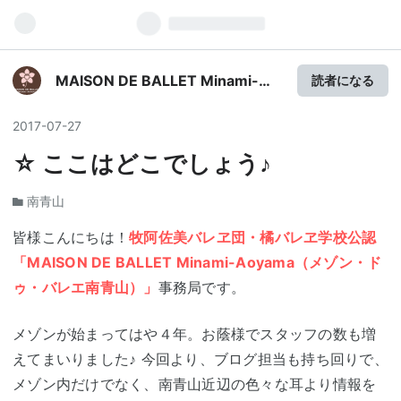
MAISON DE BALLET Minami-
読者になる
Aoyamaのブログ
2017
-
07
-
27
☆ ここはどこでしょう♪
南青山
皆様こんにちは！
牧阿佐美バレヱ団
・
橘バレヱ学校
公認
「MAISON DE BALLET Minami-Aoyama
（メゾン・ド
ゥ・バレエ南青山）」
事務局です。
メゾンが始まってはや４年。お蔭様でスタッフの数も増
えてまいりました♪ 今回より、ブログ担当も持ち回りで、
メゾン内だけでなく、南青山近辺の色々な耳より情報を