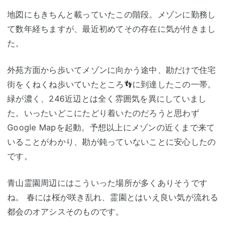
地図にもきちんと載っていたこの階段。メゾンに勤務し
て数年経ちますが、最近初めてその存在に気が付きまし
た。
外苑方面から歩いてメゾンに向かう途中、勘だけで住宅
街をくねくね歩いていたところ👣に到達したこの一帯。
緑が濃く、246近辺とは全く雰囲気を異にしていまし
た。いったいどこにたどり着いたのだろうと思わず
Google Mapを起動。予想以上にメゾンの近くまで来て
いることがわかり、勘が鈍っていないことに安心したの
です。
青山霊園周辺にはこういった場所が多くありそうです
ね。 春には桜が咲き乱れ、霊園とはいえ良い気が流れる
都会のオアシスそのものです。